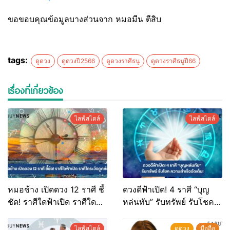
ขอขอบคุณข้อมูลบางส่วนจาก หมอมีน ตีสิบ
tags:
ดูดวง
ดูดวงปี2566
ดูดวงราศีธนู
ดูดวงราศีธนูปี66
เรื่องที่เกี่ยวข้อง
ไลฟ์สไตล์
ไลฟ์สไตล์
หมอช้าง เปิดดวง 12 ราศี ชี้
ดวงดีฟ้าเปิด! 4 ราศี “บุญ
ชัด! ราศีใดฟ้าเปิด ราศีใด
หล่นทับ” รับทรัพย์ รับโชค
ระวังถูกหักหลัง
ความสำเร็จจัดเต็ม!
ไลฟ์สไตล์
ดูดวง
มือถือ