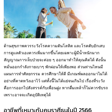
ด้านสุขภาพควรระวังโรคความดันโลหิต และโรคตับอักเสบ
การดูแลตัวเองควรเพิ่มมากขึ้นโดยเฉพาะผู้มีน้ำหนักมาก
สัญญาณการเจ็บป่วยจะค่อย ๆ ออกมาทำให้คุณคิดได้ ดังนั้น
หมั่นออกกำลังกายเบาๆ พักผ่อนให้เพียงพอ ส่วนท่านไหนมี
แผนการทำศัลยกรรม ควรศึกษาให้ดี มีเกณฑ์ผลออกมาไม่ได้
อย่างที่คาดหวังเอาไว้ แต่ทั้งนี้ไม่ได้แย่จนเกินไป เรื่องที่ระวัง
คือการออกไปสังสรรค์กับเพื่อนฝูง หากดื่มเหล้าก็ไม่ควรขับรถ
เพราะอาจจะเกิดอุบัติเหตุได้
อาชีพที่เหมาะกับคนราศีธนูในปี 2566