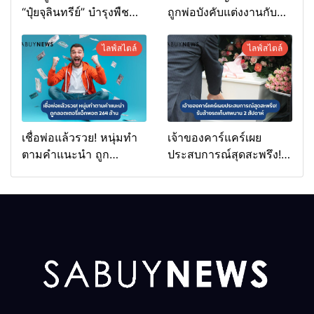
“ปุ๋ยจุลินทรีย์” บำรุงพืช
ถูกพ่อบังคับแต่งงานกับ
ง่ายนิดเดียว
ชายวัย 70
ไลฟ์สไตล์
ไลฟ์สไตล์
เชื่อพ่อแล้วรวย! หนุ่มทำ
เจ้าของคาร์แคร์เผย
ตามคำแนะนำ ถูก
ประสบการณ์สุดสะพรึง!
ลอตเตอรี่แจ็กพอต 264
รับล้างรถเก็บศพนาน 2
ล้าน
สัปดาห์