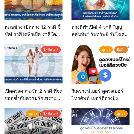
หมอช้าง เปิดดวง 12 ราศี ชี้
ดวงดีฟ้าเปิด! 4 ราศี “บุญ
ชัด! ราศีใดฟ้าเปิด ราศีใด
หล่นทับ” รับทรัพย์ รับโชค
ระวังถูกหักหลัง
ความสำเร็จจัดเต็ม!
ไลฟ์สไตล์
ดูดวง
มือถือ
เปิดดวงความรัก 2 ราศี ที่จะ
วิเคราะห์เบอร์ ดูดวงเบอร์
ชอกช้ำกับความรักเพราะ
โทรศัพท์ เบอร์ดีดวงปัง
คนรอบข้าง
ดูดวง
ไลฟ์สไตล์
ดูดวง