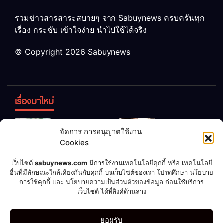
รวมข่าวสารสาระสบายๆ จาก Sabuynews ครบครันทุก
เรื่อง กระชับ เข้าใจง่าย นำไปใช้ได้จริง
© Copyright 2026 Sabuynews
เรื่องมาใหม่
ข้าวบูดอย่า
สลด! เด็ก
จัดการ การอนุญาตใช้งาน
ทิ้ง! เปลี่ยน
หญิง 12 ขวบ
Cookies
เป็น “ปุ๋ย
ถูกพ่อบังคับ
จุลินทรีย์”
แต่งงานกับ
เชื่อพ่อแล้ว
เจ้าของคาร์
เว็บไซต์
sabuynews.com
มีการใช้งานเทคโนโลยีคุกกี้ หรือ เทคโนโลยี
บำรุงพืช ง่าย
ชายวัย 70
รวย! หนุ่มทำ
แคร์เผย
อื่นที่มีลักษณะใกล้เคียงกันกับคุกกี้ บนเว็บไซต์ของเรา โปรดศึกษา นโยบาย
การใช้คุกกี้ และ นโยบายความเป็นส่วนตัวของข้อมูล ก่อนใช้บริการ
นิดเดียว
ตามคำ
ประสบการณ์
เว็บไซต์ ได้ที่ลิงค์ด้านล่าง
แนะนำ ถูก
สุดสะพรึง!
ลอตเตอรี่
รับล้างรถเก็บ
กีฬา
ดูดวง
บอลโลก 2022
บันเทิง
มือถือ
รูปเซ็กซี่
ยอมรับ
แจ็กพอต
ศพนาน 2