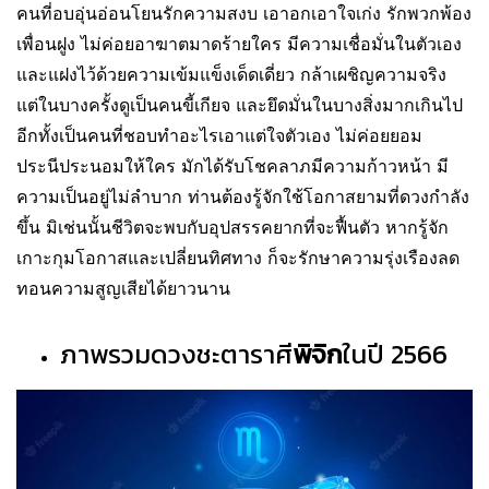
คนที่อบอุ่นอ่อนโยนรักความสงบ เอาอกเอาใจเก่ง รักพวกพ้อง
เพื่อนฝูง ไม่ค่อยอาฆาตมาดร้ายใคร มีความเชื่อมั่นในตัวเอง
และแฝงไว้ด้วยความเข้มแข็งเด็ดเดี่ยว กล้าเผชิญความจริง
แต่ในบางครั้งดูเป็นคนขี้เกียจ และยึดมั่นในบางสิ่งมากเกินไป
อีกทั้งเป็นคนที่ชอบทำอะไรเอาแต่ใจตัวเอง ไม่ค่อยยอม
ประนีประนอมให้ใคร มักได้รับโชคลาภมีความก้าวหน้า มี
ความเป็นอยู่ไม่ลำบาก ท่านต้องรู้จักใช้โอกาสยามที่ดวงกำลัง
ขึ้น มิเช่นนั้นชีวิตจะพบกับอุปสรรคยากที่จะฟื้นตัว หากรู้จัก
เกาะกุมโอกาสและเปลี่ยนทิศทาง ก็จะรักษาความรุ่งเรืองลด
ทอนความสูญเสียได้ยาวนาน
ภาพรวมดวงชะตาราศี
พิจิก
ในปี 2566