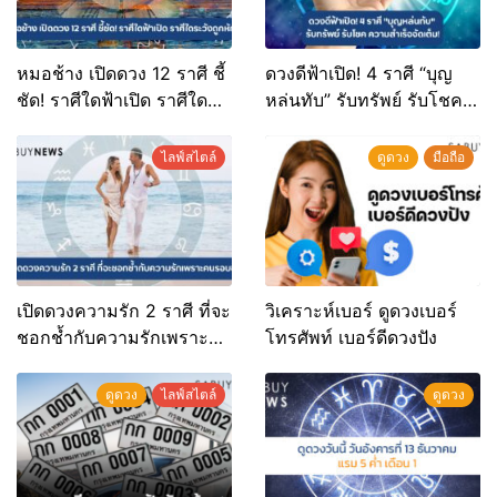
หมอช้าง เปิดดวง 12 ราศี ชี้
ดวงดีฟ้าเปิด! 4 ราศี “บุญ
ชัด! ราศีใดฟ้าเปิด ราศีใด
หล่นทับ” รับทรัพย์ รับโชค
ระวังถูกหักหลัง
ความสำเร็จจัดเต็ม!
ไลฟ์สไตล์
ดูดวง
มือถือ
เปิดดวงความรัก 2 ราศี ที่จะ
วิเคราะห์เบอร์ ดูดวงเบอร์
ชอกช้ำกับความรักเพราะ
โทรศัพท์ เบอร์ดีดวงปัง
คนรอบข้าง
ดูดวง
ไลฟ์สไตล์
ดูดวง