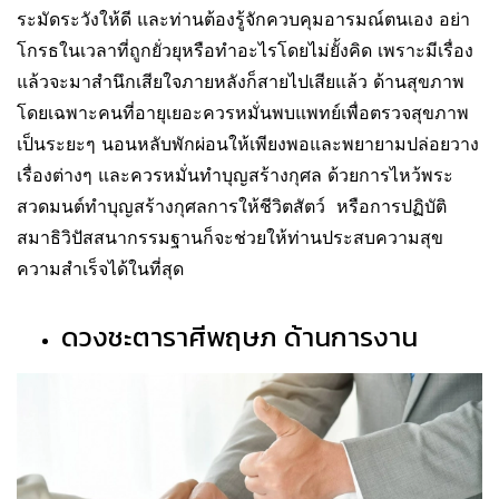
ระมัดระวังให้ดี และท่านต้องรู้จักควบคุมอารมณ์ตนเอง อย่า
โกรธในเวลาที่ถูกยั่วยุหรือทำอะไรโดยไม่ยั้งคิด เพราะมีเรื่อง
แล้วจะมาสำนึกเสียใจภายหลังก็สายไปเสียแล้ว ด้านสุขภาพ
โดยเฉพาะคนที่อายุเยอะควรหมั่นพบแพทย์เพื่อตรวจสุขภาพ
เป็นระยะๆ นอนหลับพักผ่อนให้เพียงพอและพยายามปล่อยวาง
เรื่องต่างๆ และควรหมั่นทำบุญสร้างกุศล ด้วยการไหว้พระ
สวดมนต์ทำบุญสร้างกุศลการให้ชีวิตสัตว์ หรือการปฏิบัติ
สมาธิวิปัสสนากรรมฐานก็จะช่วยให้ท่านประสบความสุข
ความสำเร็จได้ในที่สุด
ดวงชะตาราศีพฤษภ ด้านการงาน