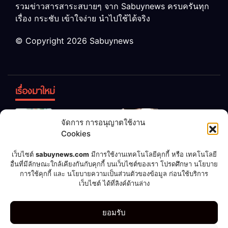
รวมข่าวสารสาระสบายๆ จาก Sabuynews ครบครันทุก
เรื่อง กระชับ เข้าใจง่าย นำไปใช้ได้จริง
© Copyright 2026 Sabuynews
เรื่องมาใหม่
ข้าวบูดอย่า
สลด! เด็ก
จัดการ การอนุญาตใช้งาน
ทิ้ง! เปลี่ยน
หญิง 12 ขวบ
Cookies
เป็น “ปุ๋ย
ถูกพ่อบังคับ
จุลินทรีย์”
แต่งงานกับ
เชื่อพ่อแล้ว
เจ้าของคาร์
เว็บไซต์
sabuynews.com
มีการใช้งานเทคโนโลยีคุกกี้ หรือ เทคโนโลยี
บำรุงพืช ง่าย
ชายวัย 70
อื่นที่มีลักษณะใกล้เคียงกันกับคุกกี้ บนเว็บไซต์ของเรา โปรดศึกษา นโยบาย
รวย! หนุ่มทำ
แคร์เผย
การใช้คุกกี้ และ นโยบายความเป็นส่วนตัวของข้อมูล ก่อนใช้บริการ
นิดเดียว
ตามคำ
ประสบการณ์
เว็บไซต์ ได้ที่ลิงค์ด้านล่าง
แนะนำ ถูก
สุดสะพรึง!
ลอตเตอรี่
รับล้างรถเก็บ
กีฬา
ดูดวง
บอลโลก 2022
บันเทิง
มือถือ
รูปเซ็กซี่
ยอมรับ
แจ็กพอต
ศพนาน 2
264 ล้าน
สัปดาห์
ไลฟ์สไตล์