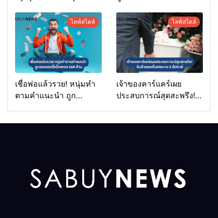
ง่ายนิดเดียว
ชายวัย 70
ไลฟ์สไตล์
ไลฟ์สไตล์
เชื่อพ่อแล้วรวย! หนุ่มทำ
เจ้าของคาร์แคร์เผย
ตามคำแนะนำ ถูก
ประสบการณ์สุดสะพรึง!
ลอตเตอรี่แจ็กพอต 264
รับล้างรถเก็บศพนาน 2
ล้าน
สัปดาห์