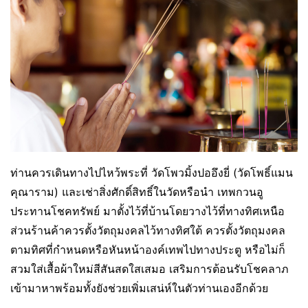
ท่านควรเดินทางไปไหว้พระที่ วัดโพวมิ้งปออึงยี่ (วัดโพธิ์แมน
คุณาราม) และเช่าสิ่งศักดิ์สิทธิ์ในวัดหรือนำ เทพกวนอู
ประทานโชคทรัพย์ มาตั้งไว้ที่บ้านโดยวางไว้ที่ทางทิศเหนือ
ส่วนร้านค้าควรตั้งวัตถุมงคลไว้ทางทิศใต้ ควรตั้งวัตถุมงคล
ตามทิศที่กำหนดหรือหันหน้าองค์เทพไปทางประตู หรือไม่ก็
สวมใส่เสื้อผ้าใหม่สีสันสดใสเสมอ เสริมการต้อนรับโชคลาภ
เข้ามาหาพร้อมทั้งยังช่วยเพิ่มเสน่ห์ในตัวท่านเองอีกด้วย