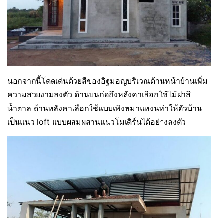
นอกจากนี้โดดเด่นด้วยสีของอิฐมอญบริเวณด้านหน้าบ้านเพิ่ม
ความสวยงามลงตัว ด้านบนก่อถึงหลังคาเลือกใช้ไม้ฝาสี
น้ำตาล ด้านหลังคาเลือกใช้แบบเพิงหมาแหงนทำให้ตัวบ้าน
เป็นแนว loft แบบผสมผสานแนวโมเดิร์นได้อย่างลงตัว