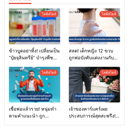
ไลฟ์สไตล์
ไลฟ์สไตล์
ข้าวบูดอย่าทิ้ง! เปลี่ยนเป็น
สลด! เด็กหญิง 12 ขวบ
“ปุ๋ยจุลินทรีย์” บำรุงพืช
ถูกพ่อบังคับแต่งงานกับ
ง่ายนิดเดียว
ชายวัย 70
ไลฟ์สไตล์
ไลฟ์สไตล์
เชื่อพ่อแล้วรวย! หนุ่มทำ
เจ้าของคาร์แคร์เผย
ตามคำแนะนำ ถูก
ประสบการณ์สุดสะพรึง!
ลอตเตอรี่แจ็กพอต 264
รับล้างรถเก็บศพนาน 2