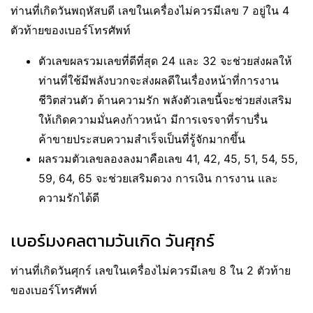
ท่านที่เกิดวันพฤหัสบดี เลขในเครื่องไม่ควรมีเลข 7 อยู่ใน 4
ตัวท้ายของเบอร์โทรศัพท์
ตัวเลขผลรวมเลขที่ดีที่สุด 24 และ 32 จะช่วยส่งผลให้
ท่านที่ใช้มีพลังบวกจะส่งผลดีในเรื่องหน้าที่การงาน
ชีวิตส่วนตัว ด้านความรัก พลังตัวเลขนี้จะช่วยส่งเสริม
ให้เกิดความมั่นคงก้าวหน้า มีการเจรจาที่ราบรื่น
ค้าขายประสบความสำเร็จเป็นที่รู้จักมากขึ้น
ผลรวมตัวเลขลองลงมาคือเลข 41, 42, 45, 51, 54, 55,
59, 64, 65 จะช่วยเสริมดวง การเงิน การงาน และ
ความรักได้ดี
เบอร์มงคลตามวันเกิด
วันศุกร์
ท่านที่เกิดวันศุกร์
เลขในเครื่องไม่ควรมีเลข
8 ใน 2 ตัวท้าย
ของเบอร์โทรศัพท์