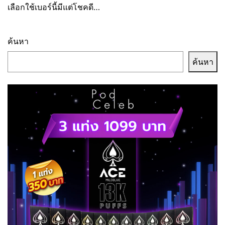
เลือกใช้เบอร์นี้มีแต่โชคดี
ตลอดไป
ค้นหา
ค้นหา