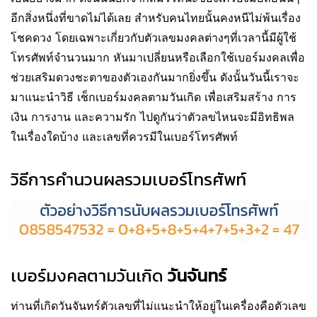
อีกสิ่งหนึ่งที่ขาดไม่ได้เลย สำหรับคนไทยนั้นคงหนีไม่พ้นเรื่อง
โชคดวง โดยเฉพาะเกี่ยวกับตัวเลขมงคลต่างๆที่เวลานี้มีผู้ใช้
โทรศัพท์จำนวนมาก หันมาเปลี่ยนหรือเลือกใช้เบอร์มงคลเพื่อ
ช่วยเสริมดวงชะตาของตัวเองกันมากยิ่งขึ้น ดังนั้นวันนี้เราจะ
มาแนะนำวิธี เช็กเบอร์มงคลตามวันเกิด เพื่อเสริมสร้าง การ
เงิน การงาน และความรัก ไปดูกันว่าตัวลขไหนจะมีอิทธิพล
ในเรื่องใดบ้าง และเลขที่ควรมีในเบอร์โทรศัพท์
วิธีการคำนวนผลรวมเบอร์โทรศัพท์
เบอร์มงคลตามวันเกิด
วันจันทร์
ท่านที่เกิดวันจันทร์ตัวเลขที่ไม่แนะนำให้อยู่ในเครื่องคือตัวเลข