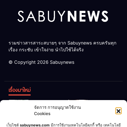
รวมข่าวสารสาระสบายๆ จาก Sabuynews ครบครันทุก
เรื่อง กระชับ เข้าใจง่าย นำไปใช้ได้จริง
© Copyright 2026 Sabuynews
เรื่องมาใหม่
ข้าวบูดอย่า
สลด! เด็ก
จัดการ การอนุญาตใช้งาน
ทิ้ง! เปลี่ยน
หญิง 12 ขวบ
Cookies
เป็น “ปุ๋ย
ถูกพ่อบังคับ
จุลินทรีย์”
แต่งงานกับ
เชื่อพ่อแล้ว
เจ้าของคาร์
เว็บไซต์
sabuynews.com
มีการใช้งานเทคโนโลยีคุกกี้ หรือ เทคโนโลยี