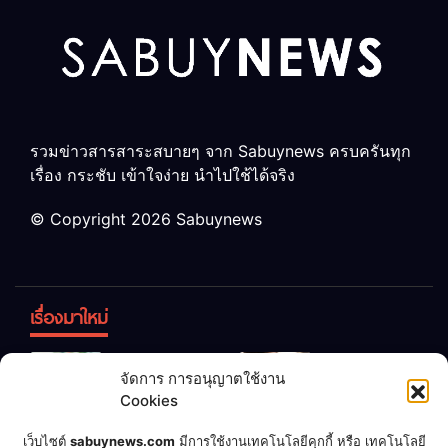
รวมข่าวสารสาระสบายๆ จาก Sabuynews ครบครันทุก
เรื่อง กระชับ เข้าใจง่าย นำไปใช้ได้จริง
© Copyright 2026 Sabuynews
เรื่องมาใหม่
ข้าวบูดอย่า
สลด! เด็ก
จัดการ การอนุญาตใช้งาน
ทิ้ง! เปลี่ยน
หญิง 12 ขวบ
Cookies
เป็น “ปุ๋ย
ถูกพ่อบังคับ
จุลินทรีย์”
แต่งงานกับ
เชื่อพ่อแล้ว
เจ้าของคาร์
เว็บไซต์
sabuynews.com
มีการใช้งานเทคโนโลยีคุกกี้ หรือ เทคโนโลยี