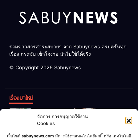
รวมข่าวสารสาระสบายๆ จาก Sabuynews ครบครันทุก
เรื่อง กระชับ เข้าใจง่าย นำไปใช้ได้จริง
© Copyright 2026 Sabuynews
เรื่องมาใหม่
ข้าวบูดอย่า
สลด! เด็ก
จัดการ การอนุญาตใช้งาน
ทิ้ง! เปลี่ยน
หญิง 12 ขวบ
Cookies
เป็น “ปุ๋ย
ถูกพ่อบังคับ
จุลินทรีย์”
แต่งงานกับ
เชื่อพ่อแล้ว
เจ้าของคาร์
เว็บไซต์
sabuynews.com
มีการใช้งานเทคโนโลยีคุกกี้ หรือ เทคโนโลยี