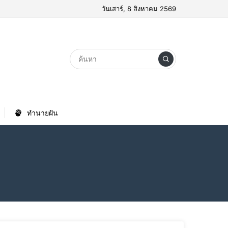
วันเสาร์, 8 สิงหาคม 2569
ทำนายฝัน