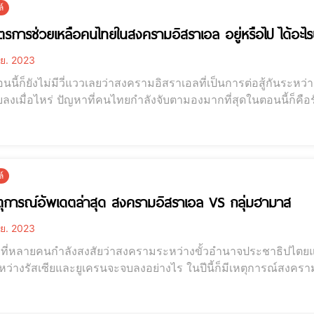
์
ตรการช่วยเหลือคนไทยในสงครามอิสราเอล อยู่หรือไป ได้อะไ
ย. 2023
นนี้ก็ยังไม่มีวี่แววเลยว่าสงครามอิสราเอลที่เป็นการต่อสู้กันระ
ลงเมื่อไหร่ ปัญหาที่คนไทยกำลังจับตามองมากที่สุดในตอนนี้ก็ค
ลที่กำลังประสบภัยสงครามอยู่ในต่างบ้านต่างเมืองอย่างไรกันบ้า
ระเทศอิสราเอล หวังว่าตนเองจะได้เงินทองเอามาตั้งตัวและส่งเสียใ
์
ตุการณ์อัพเดตล่าสุด สงครามอิสราเอล VS กลุ่มฮามาส
ย. 2023
ี่หลายคนกำลังสงสัยว่าสงครามระหว่างขั้วอำนาจประชาธิปไตยและ
ระหว่างรัสเซียและยูเครนจะจบลงอย่างไร ในปีนี้ก็มีเหตุการณ์สงครามอ
ู้กันระหว่างอิสราเอลและฮามาสนั่นเอง การต่อสู้เต็มไปด้วยความดุ
ต่างชาติได้รับผลกระทบเช่นกัน เราเลยจะพาทุกคนมาสรุปเหตุกา