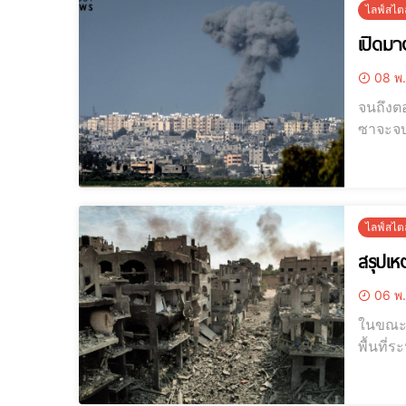
ไลฟ์สไตล
เปิดมา
08 พ.
จนถึงตอ
ซาจะจบ
อิสราเอ
อยู่ในป
ไลฟ์สไตล
สรุปเห
06 พ.
ในขณะท
พื้นที่
การต่อส
รายงาน