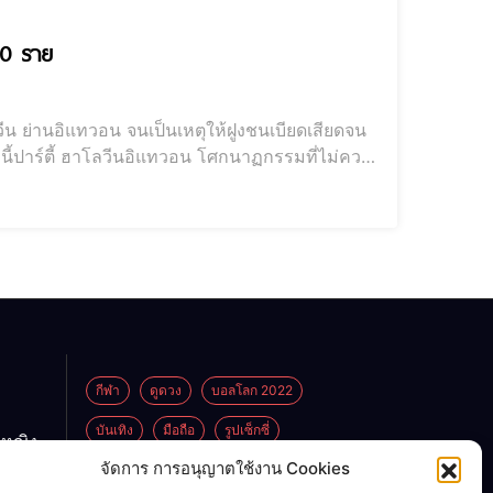
ตแล้วกว่า 100 ราย
ีน ย่านอิแทวอน จนเป็นเหตุให้ฝูงชนเบียดเสียดจน
ี้ปาร์ตี้ ฮาโลวีนอิแทวอน โศกนาฏกรรมที่ไม่ควร
่าวต่างประเทศ
กีฬา
ดูดวง
บอลโลก 2022
บันเทิง
มือถือ
รูปเซ็กซี่
กหญิง
ูกพ่อ
จัดการ การอนุญาตใช้งาน Cookies
ไลฟ์สไตล์