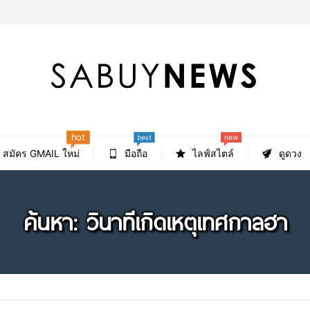
best
hot
new
สมัคร GMAIL ใหม่
มือถือ
ไลฟ์สไตล์
ดูดวง
ค้นหา: วินาทีเกิดเหตุเทศกาลฮา