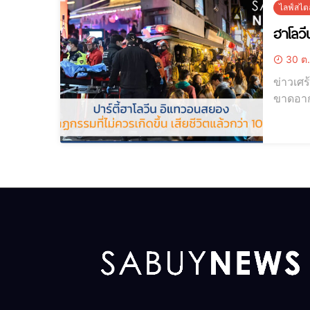
ไลฟ์สไตล
30 ต.
ข่าวเศร
ขาดอาก
เกิดขึ้น ฮ
รายงานว