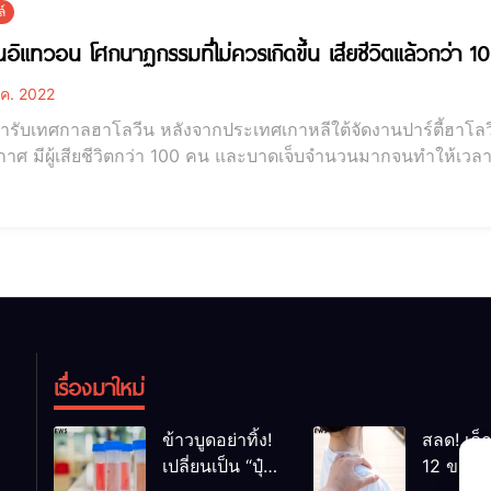
์
ฮาโลวีนอิแทวอน โศกนาฏกรรมที่ไม่ควรเกิดขึ้น เสียชีวิ
ค. 2022
้ารับเทศกาลฮาโลวีน หลังจากประเทศเกาหลีใต้จัดงานปาร์ตี้ฮาโลว
าศ มีผู้เสียชีวิตกว่า 100 คน และบาดเจ็บจำนวนมากจนทำให้เวลาน
าโลวีนอิแทวอน โศกนาฏกรรมที่ไม่ควรเกิดขึ้น เสียชีวิตแล้วกว่า 100 ราย เมื่อเร็วๆนี้ทางสำนักข
่า กลางดึกวันเสาร์ (29 ต.ค.) ตามเวลา เกาหลีใต้ เกิดเหตุสลด
เรื่องมาใหม่
ข้าวบูดอย่าทิ้ง!
สลด! เด็
เปลี่ยนเป็น “ปุ๋ย
12 ขวบ ถ