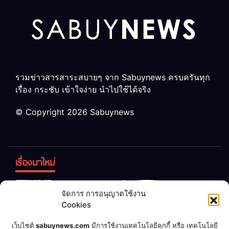
รวมข่าวสารสาระสบายๆ จาก Sabuynews ครบครันทุก
เรื่อง กระชับ เข้าใจง่าย นำไปใช้ได้จริง
© Copyright 2026 Sabuynews
เรื่องมาใหม่
ข้าวบูดอย่า
สลด! เด็ก
จัดการ การอนุญาตใช้งาน
ทิ้ง! เปลี่ยน
หญิง 12 ขวบ
Cookies
เป็น “ปุ๋ย
ถูกพ่อบังคับ
จุลินทรีย์”
แต่งงานกับ
เชื่อพ่อแล้ว
เจ้าของคาร์
เว็บไซต์
sabuynews.com
มีการใช้งานเทคโนโลยีคุกกี้ หรือ เทคโนโลยี