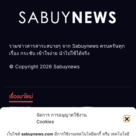
รวมข่าวสารสาระสบายๆ จาก Sabuynews ครบครันทุก
เรื่อง กระชับ เข้าใจง่าย นำไปใช้ได้จริง
© Copyright 2026 Sabuynews
เรื่องมาใหม่
ข้าวบูดอย่า
สลด! เด็ก
จัดการ การอนุญาตใช้งาน
ทิ้ง! เปลี่ยน
หญิง 12 ขวบ
Cookies
เป็น “ปุ๋ย
ถูกพ่อบังคับ
จุลินทรีย์”
แต่งงานกับ
เชื่อพ่อแล้ว
เจ้าของคาร์
เว็บไซต์
sabuynews.com
มีการใช้งานเทคโนโลยีคุกกี้ หรือ เทคโนโลยี