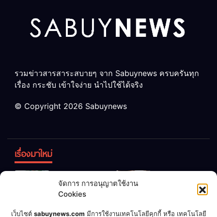
รวมข่าวสารสาระสบายๆ จาก Sabuynews ครบครันทุก
เรื่อง กระชับ เข้าใจง่าย นำไปใช้ได้จริง
© Copyright 2026 Sabuynews
เรื่องมาใหม่
ข้าวบูดอย่า
สลด! เด็ก
จัดการ การอนุญาตใช้งาน
ทิ้ง! เปลี่ยน
หญิง 12 ขวบ
Cookies
เป็น “ปุ๋ย
ถูกพ่อบังคับ
จุลินทรีย์”
แต่งงานกับ
เชื่อพ่อแล้ว
เจ้าของคาร์
เว็บไซต์
sabuynews.com
มีการใช้งานเทคโนโลยีคุกกี้ หรือ เทคโนโลยี