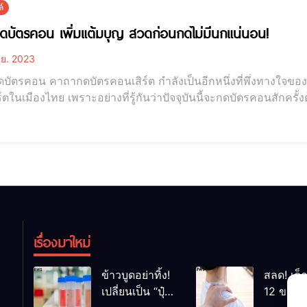
์
ดบัตรคอน เพิ่มแต้มบุญ สวดก่อนกดไม่มีนกแน่นอน!
.ย. 2023
ัตรคอน คาถากดบัตรคอนเสิร์ต กำลังเป็นอีกหนึ่งที่พึ่งทางใจของเ
์ตในเมืองไทย เพราะอย่างที่รู้กันว่าปัจจุบันนี้จะกดบัตรคอนสักครั้ง
ที่ต้องบอกตรงนี้เลยว่าถ้าอยากกดบัตรโซนนั้นได้ งานมูเตลูต้องมา! แต่ไม่เป็นไรเราเข้าใจคุณ ในบทคว
จกวาร์ปรวม คาถากดบัตรคอน เพิ่มแต้มบุญ สวดก่อนกดไ
เรื่องมาใหม่
ข้าวบูดอย่าทิ้ง!
สลด! เด็
เปลี่ยนเป็น “ปุ๋ย
12 ขวบ ถ