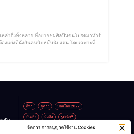
หล่าติ่งทั้งหลาย ที่อยากชมศิลปินคนโปรดมาทัวร์
ต้องแย่งที่นั่งกันคนนับหมื่นนับแสน โดยเฉพาะที่
ามนี้เรา
กีฬา
ดูดวง
บอลโลก 2022
บันเทิง
มือถือ
รูปเซ็กซี่
กหญิง
ูกพ่อ
จัดการ การอนุญาตใช้งาน Cookies
ไลฟ์สไตล์