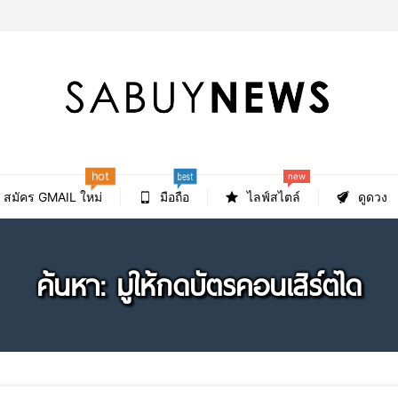
best
hot
new
สมัคร GMAIL ใหม่
มือถือ
ไลฟ์สไตล์
ดูดวง
ค้นหา: มูให้กดบัตรคอนเสิร์ตได