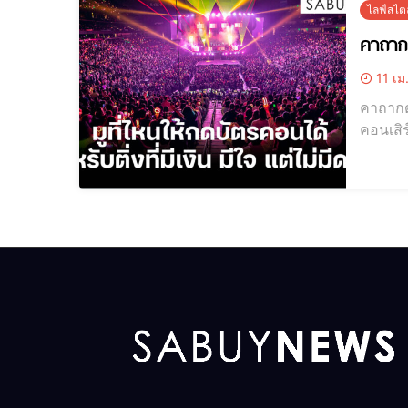
ไลฟ์สไตล
คาถาก
11 เม
คาถากดบ
คอนเสิร
โซนหน้าเวที
เลยขอแ