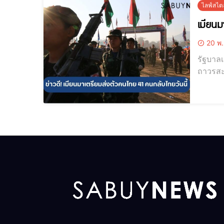
ไลฟ์สไตล
เมียนม
20 พ.
รัฐบาล
ถาวรสะพา
ถูกล่อล