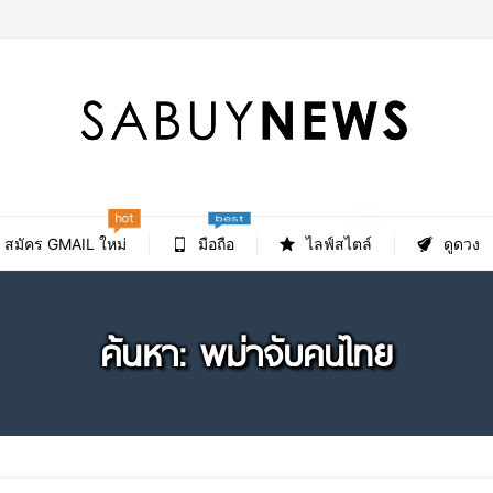
hot
new
best
สมัคร GMAIL ใหม่
มือถือ
ไลฟ์สไตล์
ดูดวง
ค้นหา: พม่าจับคนไทย