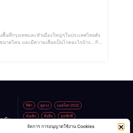
พื้นที่กรุงเทพและหัวเมืองใหญ่ๆในประเทศไทยดัง
ยขนาดไหน และมีความเสี่ยงเป็นโรคอะไรบ้าง... PM
กีฬา
ดูดวง
บอลโลก 2022
บันเทิง
มือถือ
รูปเซ็กซี่
กหญิง
ูกพ่อ
จัดการ การอนุญาตใช้งาน Cookies
ไลฟ์สไตล์