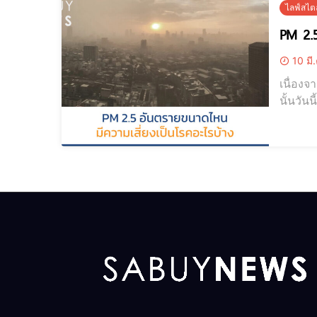
ไลฟ์สไตล
PM 2.5
10 มี
เนื่อง
นั้นวั
2.5 อันตรายขนาด
เล็กกว่