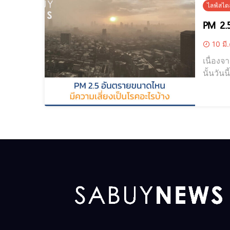
ไลฟ์สไตล
PM 2.5
10 มี
เนื่อง
นั้นวั
2.5 อันตรายขนาด
เล็กกว่