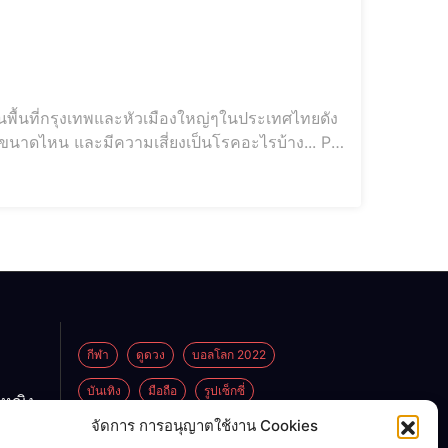
พื้นที่กรุงเทพและหัวเมืองใหญ่ๆในประเทศไทยดัง
ยขนาดไหน และมีความเสี่ยงเป็นโรคอะไรบ้าง... PM
กีฬา
ดูดวง
บอลโลก 2022
บันเทิง
มือถือ
รูปเซ็กซี่
กหญิง
ูกพ่อ
จัดการ การอนุญาตใช้งาน Cookies
ไลฟ์สไตล์