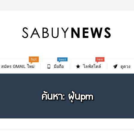
hot
new
best
สมัคร GMAIL ใหม่
มือถือ
ไลฟ์สไตล์
ดูดวง
ค้นหา: ฝุ่นpm