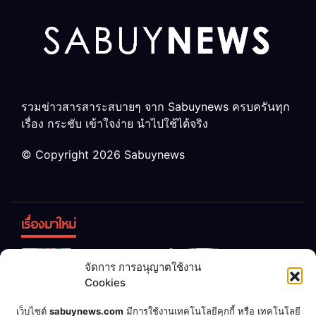
รวมข่าวสารสาระสบายๆ จาก Sabuynews ครบครันทุก
เรื่อง กระชับ เข้าใจง่าย นำไปใช้ได้จริง
© Copyright 2026 Sabuynews
เรื่องมาใหม่
ข้าวบูดอย่า
สลด! เด็ก
จัดการ การอนุญาตใช้งาน
ทิ้ง! เปลี่ยน
หญิง 12 ขวบ
Cookies
เป็น “ปุ๋ย
ถูกพ่อบังคับ
จุลินทรีย์”
แต่งงานกับ
เชื่อพ่อแล้ว
เจ้าของคาร์
เว็บไซต์
sabuynews.com
มีการใช้งานเทคโนโลยีคุกกี้ หรือ เทคโนโลยี