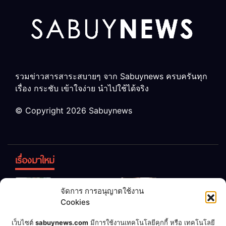
รวมข่าวสารสาระสบายๆ จาก Sabuynews ครบครันทุก
เรื่อง กระชับ เข้าใจง่าย นำไปใช้ได้จริง
© Copyright 2026 Sabuynews
เรื่องมาใหม่
ข้าวบูดอย่า
สลด! เด็ก
จัดการ การอนุญาตใช้งาน
ทิ้ง! เปลี่ยน
หญิง 12 ขวบ
Cookies
เป็น “ปุ๋ย
ถูกพ่อบังคับ
จุลินทรีย์”
แต่งงานกับ
เชื่อพ่อแล้ว
เจ้าของคาร์
เว็บไซต์
sabuynews.com
มีการใช้งานเทคโนโลยีคุกกี้ หรือ เทคโนโลยี