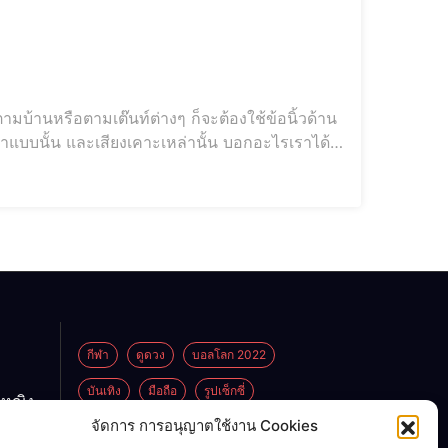
มบ้านหรือตามเต๊นท์ต่างๆ ก็จะต้องใช้ข้อนิ้วด้าน
ำแบบนั้น และเสียงเคาะเหล่านั้น บอกอะไรเราได้
กีฬา
ดูดวง
บอลโลก 2022
บันเทิง
มือถือ
รูปเซ็กซี่
กหญิง
ูกพ่อ
จัดการ การอนุญาตใช้งาน Cookies
ไลฟ์สไตล์