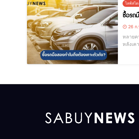
ไลฟ์สไตล
ซื้อรถ
26 ก.
หลายคนค
หลังเคา
บ้าง? ซื้อรถมือสองท
เท่ากัน