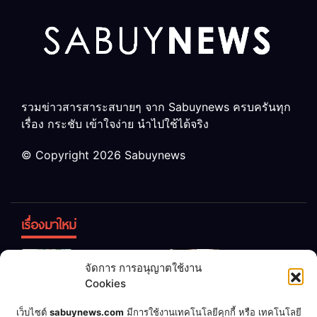
รวมข่าวสารสาระสบายๆ จาก Sabuynews ครบครันทุก
เรื่อง กระชับ เข้าใจง่าย นำไปใช้ได้จริง
© Copyright 2026 Sabuynews
เรื่องมาใหม่
ข้าวบูดอย่า
สลด! เด็ก
จัดการ การอนุญาตใช้งาน
ทิ้ง! เปลี่ยน
หญิง 12 ขวบ
Cookies
เป็น “ปุ๋ย
ถูกพ่อบังคับ
จุลินทรีย์”
แต่งงานกับ
เชื่อพ่อแล้ว
เจ้าของคาร์
เว็บไซต์
sabuynews.com
มีการใช้งานเทคโนโลยีคุกกี้ หรือ เทคโนโลยี