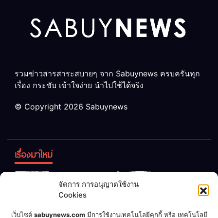
รวมข่าวสารสาระสบายๆ จาก Sabuynews ครบครันทุก
เรื่อง กระชับ เข้าใจง่าย นำไปใช้ได้จริง
© Copyright 2026 Sabuynews
เรื่องมาใหม่
ข้าวบูดอย่า
สลด! เด็ก
จัดการ การอนุญาตใช้งาน
ทิ้ง! เปลี่ยน
หญิง 12 ขวบ
Cookies
เป็น “ปุ๋ย
ถูกพ่อบังคับ
จุลินทรีย์”
แต่งงานกับ
เชื่อพ่อแล้ว
เจ้าของคาร์
เว็บไซต์
sabuynews.com
มีการใช้งานเทคโนโลยีคุกกี้ หรือ เทคโนโลยี