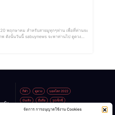
- 20 พฤกษาคม สำหรับสายมูทุกๆท่าน เพื่อที่ท่านจะ
พ ดังนั้นวันนี้ sabuynews จะพาท่านไป ดูดวง
เราไปดูดวงชะตากันเลย... ดูดวงราศีพฤษภปี 2566
กีฬา
ดูดวง
บอลโลก 2022
บันเทิง
มือถือ
รูปเซ็กซี่
กหญิง
ูกพ่อ
จัดการ การอนุญาตใช้งาน Cookies
ไลฟ์สไตล์