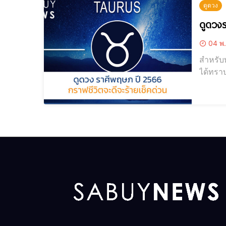
ดูดวง
04 พ.
สำหรับท
ได้ทราบ
พฤษภมีน