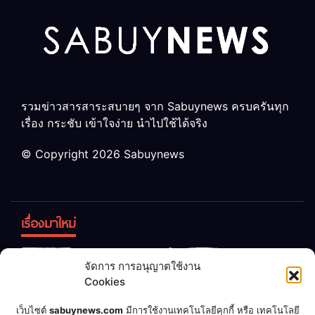
รวมข่าวสารสาระสบายๆ จาก Sabuynews ครบครันทุก
เรื่อง กระชับ เข้าใจง่าย นำไปใช้ได้จริง
© Copyright 2026 Sabuynews
เรื่องมาใหม่
ข้าวบูดอย่า
สลด! เด็ก
จัดการ การอนุญาตใช้งาน
ทิ้ง! เปลี่ยน
หญิง 12 ขวบ
Cookies
เป็น “ปุ๋ย
ถูกพ่อบังคับ
จุลินทรีย์”
แต่งงานกับ
เชื่อพ่อแล้ว
เจ้าของคาร์
เว็บไซต์
sabuynews.com
มีการใช้งานเทคโนโลยีคุกกี้ หรือ เทคโนโลยี