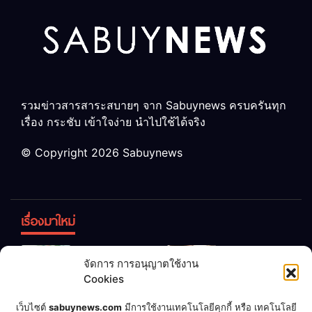
รวมข่าวสารสาระสบายๆ จาก Sabuynews ครบครันทุก
เรื่อง กระชับ เข้าใจง่าย นำไปใช้ได้จริง
© Copyright 2026 Sabuynews
เรื่องมาใหม่
ข้าวบูดอย่า
สลด! เด็ก
จัดการ การอนุญาตใช้งาน
ทิ้ง! เปลี่ยน
หญิง 12 ขวบ
Cookies
เป็น “ปุ๋ย
ถูกพ่อบังคับ
จุลินทรีย์”
แต่งงานกับ
เชื่อพ่อแล้ว
เจ้าของคาร์
เว็บไซต์
sabuynews.com
มีการใช้งานเทคโนโลยีคุกกี้ หรือ เทคโนโลยี