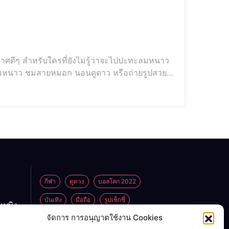
กาศดีๆ สำหรับใครที่ยังไม่รู้ว่าจะไปปะทะลมหนาว
ัมผัสลมหนาว ชมสายหมอก นอนดูดาว หรือถ่ายรูปสวยๆ
ิ รับปี 2566 เมื่อฤดูหนาวมาเยือน
กีฬา
ดูดวง
บอลโลก 2022
บันเทิง
มือถือ
รูปเซ็กซี่
กหญิง
ูกพ่อ
จัดการ การอนุญาตใช้งาน Cookies
ไลฟ์สไตล์