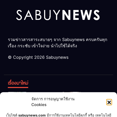
รวมข่าวสารสาระสบายๆ จาก Sabuynews ครบครันทุก
เรื่อง กระชับ เข้าใจง่าย นำไปใช้ได้จริง
© Copyright 2026 Sabuynews
เรื่องมาใหม่
ข้าวบูดอย่า
สลด! เด็ก
จัดการ การอนุญาตใช้งาน
ทิ้ง! เปลี่ยน
หญิง 12 ขวบ
Cookies
เป็น “ปุ๋ย
ถูกพ่อบังคับ
จุลินทรีย์”
แต่งงานกับ
เชื่อพ่อแล้ว
เจ้าของคาร์
เว็บไซต์
sabuynews.com
มีการใช้งานเทคโนโลยีคุกกี้ หรือ เทคโนโลยี