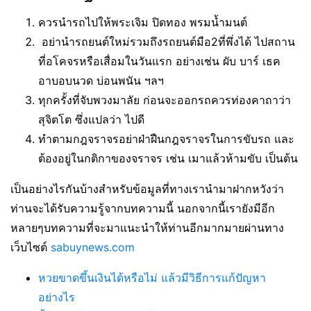
ควรนำรถไปให้พระเจิม ปิดทอง พรมน้ำมนต์
อย่านำรถยนต์ใหม่รวมถึงรถยนต์มือ2ที่พึ่งได้ ไปสถาน
ที่อโคจรหรือเสื่อมในวันแรก อย่างเช่น ผับ บาร์ เธค
อาบอบนวด บ่อนพนัน ฯลฯ
ทุกครั้งที่จับพวงมาลัย ก่อนจะออกรถควรท่องคาถาว่า
สุจิตโต ซึ่งแปลว่า ไปดี
ทำตามกฎจราจรอย่าฝ่าฝืนกฎจราจรในการขับรถ และ
ต้องอยู่ในกติกาของจราจร เช่น เมาแล้วห้ามขับ เป็นต้น
เป็นอย่างไรกันบ้างสำหรับข้อมูลที่ทางเรานำมาฝากหวังว่า
ท่านจะได้รับความรู้จากบทความนี้ นอกจากนี้เรายังมีอีก
หลายๆบทความที่จะมาแนะนำให้ท่านอีกมากมายผ่านทาง
เว็บไซต์
sabuynews.com
หวยขาดขึ้นเงินได้หรือไม่ แล้วมีวิธีการแก้ปัญหา
อย่างไร