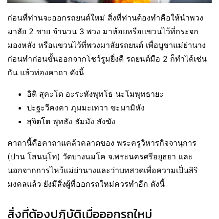
ก่อนที่ท่านจะออกรถยนต์ใหม่ สิ่งที่ท่านต้องทำคือให้นำพวง
มาลัย 2 ชาย จำนวน 3 พวง มาห้อยหรือแขวนไว้ที่กระจก
มองหลัง หรือแขวนไว้ที่พวงมาลัยรถยนต์ เพื่อบูชาแม่ย่านาง
ก่อนทำก่อนขั้นออกจากโชว์รูมยิ่งดี รถยนต์มือ 2 ก็ทำได้เช่น
กัน แล้วท่องคาถา ดังนี้
อิติ สุคะโต อะระหังพุทโธ นะโมพุทธายะ
ปะฐะวีคงคา ภุมมะเทวา ขะมามิหัง
สุจิตโต พุทธัง ธัมมัง สังฆัง
คาถานี้คือคาถาแคล้วคลาดของ พระครูวิหารกิจจานุการ
(ปาน โสนนฺโท) วัดบางนมโค จ.พระนครศรีอยุธยา และ
นอกจากการไหว้แม่ย่านางและว่าบทสวดเพื่อความเป็นสิริ
มงคลแล้ว ยังมีสิ่งผู้ที่ออกรถใหม่ควรทำอีก ดังนี้
สิ่งที่ต้องปฏิบัติเมื่อออกรถใหม่