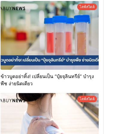
ไลฟ์สไตล์
ข้าวบูดอย่าทิ้ง! เปลี่ยนเป็น “ปุ๋ยจุลินทรีย์” บำรุง
พืช ง่ายนิดเดียว
ไลฟ์สไตล์