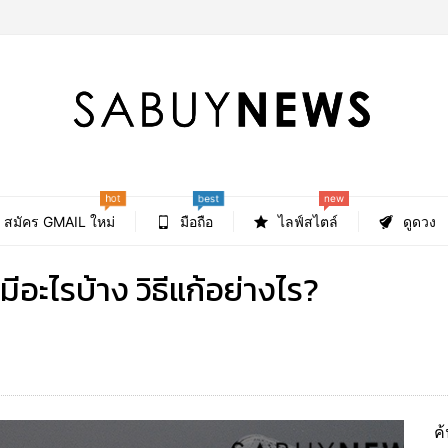
hot
new
best
สมัคร GMAIL ใหม่
มือถือ
ไลฟ์สไตล์
ดูดวง
อะไรบ้าง วิธีแก้อย่างไร?
1
ค