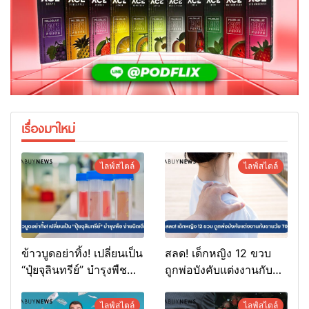
เรื่องมาใหม่
ไลฟ์สไตล์
ไลฟ์สไตล์
ข้าวบูดอย่าทิ้ง! เปลี่ยนเป็น
สลด! เด็กหญิง 12 ขวบ
“ปุ๋ยจุลินทรีย์” บำรุงพืช
ถูกพ่อบังคับแต่งงานกับ
ง่ายนิดเดียว
ชายวัย 70
ไลฟ์สไตล์
ไลฟ์สไตล์