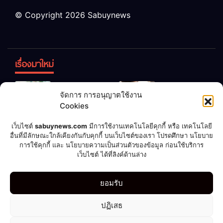
© Copyright 2026 Sabuynews
เรื่องมาใหม่
ข้าวบูดอย่า
สลด! เด็ก
จัดการ การอนุญาตใช้งาน
ทิ้ง! เปลี่ยน
หญิง 12 ขวบ
Cookies
เป็น “ปุ๋ย
ถูกพ่อบังคับ
จุลินทรีย์”
แต่งงานกับ
เชื่อพ่อแล้ว
เจ้าของคาร์
เว็บไซต์
sabuynews.com
มีการใช้งานเทคโนโลยีคุกกี้ หรือ เทคโนโลยี
บำรุงพืช ง่าย
ชายวัย 70
รวย! หนุ่มทำ
แคร์เผย
อื่นที่มีลักษณะใกล้เคียงกันกับคุกกี้ บนเว็บไซต์ของเรา โปรดศึกษา นโยบาย
การใช้คุกกี้ และ นโยบายความเป็นส่วนตัวของข้อมูล ก่อนใช้บริการ
นิดเดียว
ตามคำ
ประสบการณ์
เว็บไซต์ ได้ที่ลิงค์ด้านล่าง
แนะนำ ถูก
สุดสะพรึง!
ลอตเตอรี่
รับล้างรถเก็บ
กีฬา
ดูดวง
บอลโลก 2022
บันเทิง
มือถือ
รูปเซ็กซี่
ยอมรับ
แจ็กพอต
ศพนาน 2
264 ล้าน
สัปดาห์
ไลฟ์สไตล์
ปฏิเสธ