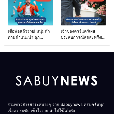
เชื่อพ่อแล้วรวย! หนุ่มทำ
เจ้าของคาร์แคร์เผย
ตามคำแนะนำ ถูก
ประสบการณ์สุดสะพรึง!
ลอตเตอรี่แจ็กพอต 264
รับล้างรถเก็บศพนาน 2
ล้าน
สัปดาห์
รวมข่าวสารสาระสบายๆ จาก Sabuynews ครบครันทุก
เรื่อง กระชับ เข้าใจง่าย นำไปใช้ได้จริง