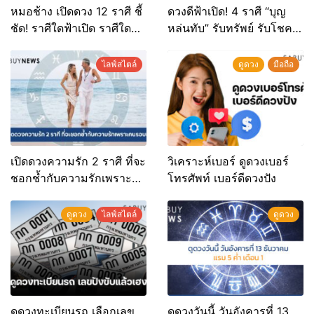
หมอช้าง เปิดดวง 12 ราศี ชี้
ดวงดีฟ้าเปิด! 4 ราศี “บุญ
ชัด! ราศีใดฟ้าเปิด ราศีใด
หล่นทับ” รับทรัพย์ รับโชค
ระวังถูกหักหลัง
ความสำเร็จจัดเต็ม!
ไลฟ์สไตล์
ดูดวง
มือถือ
เปิดดวงความรัก 2 ราศี ที่จะ
วิเคราะห์เบอร์ ดูดวงเบอร์
ชอกช้ำกับความรักเพราะ
โทรศัพท์ เบอร์ดีดวงปัง
คนรอบข้าง
ดูดวง
ไลฟ์สไตล์
ดูดวง
ดูดวงทะเบียนรถ เลือกเลข
ดูดวงวันนี้ วันอังคารที่ 13