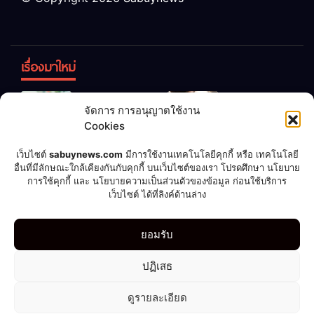
เรื่องมาใหม่
ข้าวบูดอย่า
สลด! เด็ก
จัดการ การอนุญาตใช้งาน
ทิ้ง! เปลี่ยน
หญิง 12 ขวบ
Cookies
เป็น “ปุ๋ย
ถูกพ่อบังคับ
จุลินทรีย์”
แต่งงานกับ
เชื่อพ่อแล้ว
เจ้าของคาร์
เว็บไซต์
sabuynews.com
มีการใช้งานเทคโนโลยีคุกกี้ หรือ เทคโนโลยี
บำรุงพืช ง่าย
ชายวัย 70
อื่นที่มีลักษณะใกล้เคียงกันกับคุกกี้ บนเว็บไซต์ของเรา โปรดศึกษา นโยบาย
รวย! หนุ่มทำ
แคร์เผย
การใช้คุกกี้ และ นโยบายความเป็นส่วนตัวของข้อมูล ก่อนใช้บริการ
นิดเดียว
ตามคำ
ประสบการณ์
เว็บไซต์ ได้ที่ลิงค์ด้านล่าง
แนะนำ ถูก
สุดสะพรึง!
ลอตเตอรี่
รับล้างรถเก็บ
กีฬา
ดูดวง
บอลโลก 2022
บันเทิง
มือถือ
รูปเซ็กซี่
ยอมรับ
แจ็กพอต
ศพนาน 2
264 ล้าน
สัปดาห์
ไลฟ์สไตล์
ปฏิเสธ
ดูรายละเอียด