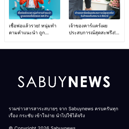
เชื่อพ่อแล้วรวย! หนุ่มทำ
เจ้าของคาร์แคร์เผย
ตามคำแนะนำ ถูก
ประสบการณ์สุดสะพรึง!
ลอตเตอรี่แจ็กพอต 264
รับล้างรถเก็บศพนาน 2
ล้าน
สัปดาห์
รวมข่าวสารสาระสบายๆ จาก Sabuynews ครบครันทุก
เรื่อง กระชับ เข้าใจง่าย นำไปใช้ได้จริง
© Copyright 2026 Sabuynews