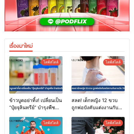
เรื่องมาใหม่
ไลฟ์สไตล์
ไลฟ์สไตล์
ข้าวบูดอย่าทิ้ง! เปลี่ยนเป็น
สลด! เด็กหญิง 12 ขวบ
“ปุ๋ยจุลินทรีย์” บำรุงพืช
ถูกพ่อบังคับแต่งงานกับ
ง่ายนิดเดียว
ชายวัย 70
ไลฟ์สไตล์
ไลฟ์สไตล์