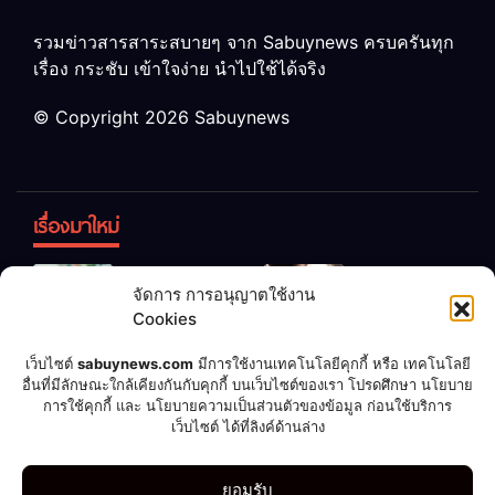
รวมข่าวสารสาระสบายๆ จาก Sabuynews ครบครันทุก
เรื่อง กระชับ เข้าใจง่าย นำไปใช้ได้จริง
© Copyright 2026 Sabuynews
เรื่องมาใหม่
ข้าวบูดอย่า
สลด! เด็ก
จัดการ การอนุญาตใช้งาน
ทิ้ง! เปลี่ยน
หญิง 12 ขวบ
Cookies
เป็น “ปุ๋ย
ถูกพ่อบังคับ
จุลินทรีย์”
แต่งงานกับ
เชื่อพ่อแล้ว
เจ้าของคาร์
เว็บไซต์
sabuynews.com
มีการใช้งานเทคโนโลยีคุกกี้ หรือ เทคโนโลยี
บำรุงพืช ง่าย
ชายวัย 70
อื่นที่มีลักษณะใกล้เคียงกันกับคุกกี้ บนเว็บไซต์ของเรา โปรดศึกษา นโยบาย
รวย! หนุ่มทำ
แคร์เผย
การใช้คุกกี้ และ นโยบายความเป็นส่วนตัวของข้อมูล ก่อนใช้บริการ
นิดเดียว
ตามคำ
ประสบการณ์
เว็บไซต์ ได้ที่ลิงค์ด้านล่าง
แนะนำ ถูก
สุดสะพรึง!
ลอตเตอรี่
รับล้างรถเก็บ
กีฬา
ดูดวง
บอลโลก 2022
บันเทิง
มือถือ
รูปเซ็กซี่
ยอมรับ
แจ็กพอต
ศพนาน 2