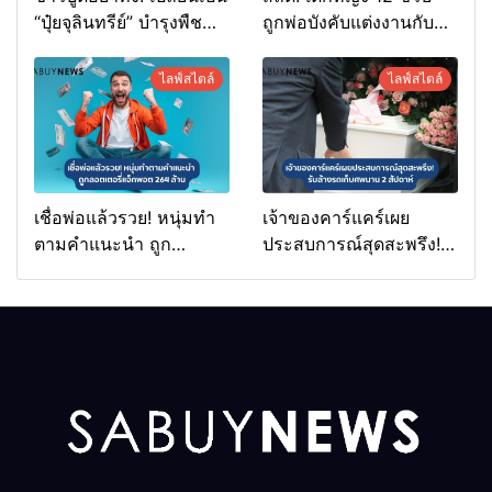
“ปุ๋ยจุลินทรีย์” บำรุงพืช
ถูกพ่อบังคับแต่งงานกับ
ง่ายนิดเดียว
ชายวัย 70
ไลฟ์สไตล์
ไลฟ์สไตล์
เชื่อพ่อแล้วรวย! หนุ่มทำ
เจ้าของคาร์แคร์เผย
ตามคำแนะนำ ถูก
ประสบการณ์สุดสะพรึง!
ลอตเตอรี่แจ็กพอต 264
รับล้างรถเก็บศพนาน 2
ล้าน
สัปดาห์