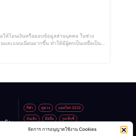
่อให้โอนเงินหรือมอบข้อมูลส่วนบุคคล ในช่วง
และแนบเนียนมากขึ้น ทำให้มีผู้ตกเป็นเหยื่อเป็น
ก
กีฬา
ดูดวง
บอลโลก 2022
บันเทิง
มือถือ
รูปเซ็กซี่
กหญิง
ูกพ่อ
จัดการ การอนุญาตใช้งาน Cookies
ไลฟ์สไตล์