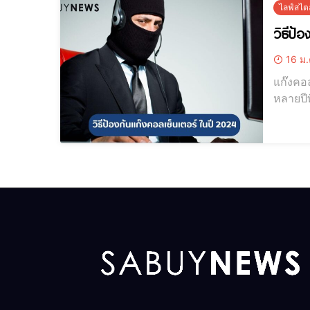
ไลฟ์สไตล
วิธีป้
16 ม.
แก๊งคอ
หลายปีท
จำนวนมาก วิธีป้อ
แม้ว่าจ