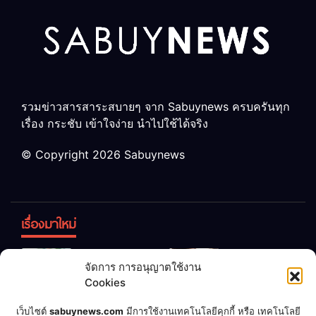
รวมข่าวสารสาระสบายๆ จาก Sabuynews ครบครันทุก
เรื่อง กระชับ เข้าใจง่าย นำไปใช้ได้จริง
© Copyright 2026 Sabuynews
เรื่องมาใหม่
ข้าวบูดอย่า
สลด! เด็ก
จัดการ การอนุญาตใช้งาน
ทิ้ง! เปลี่ยน
หญิง 12 ขวบ
Cookies
เป็น “ปุ๋ย
ถูกพ่อบังคับ
จุลินทรีย์”
แต่งงานกับ
เชื่อพ่อแล้ว
เจ้าของคาร์
เว็บไซต์
sabuynews.com
มีการใช้งานเทคโนโลยีคุกกี้ หรือ เทคโนโลยี