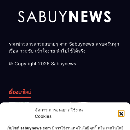
รวมข่าวสารสาระสบายๆ จาก Sabuynews ครบครันทุก
เรื่อง กระชับ เข้าใจง่าย นำไปใช้ได้จริง
© Copyright 2026 Sabuynews
เรื่องมาใหม่
ข้าวบูดอย่า
สลด! เด็ก
จัดการ การอนุญาตใช้งาน
ทิ้ง! เปลี่ยน
หญิง 12 ขวบ
Cookies
เป็น “ปุ๋ย
ถูกพ่อบังคับ
จุลินทรีย์”
แต่งงานกับ
เชื่อพ่อแล้ว
เจ้าของคาร์
เว็บไซต์
sabuynews.com
มีการใช้งานเทคโนโลยีคุกกี้ หรือ เทคโนโลยี