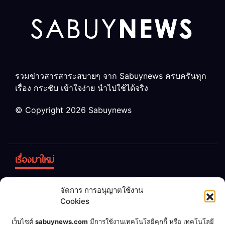
รวมข่าวสารสาระสบายๆ จาก Sabuynews ครบครันทุก
เรื่อง กระชับ เข้าใจง่าย นำไปใช้ได้จริง
© Copyright 2026 Sabuynews
เรื่องมาใหม่
ข้าวบูดอย่า
สลด! เด็ก
จัดการ การอนุญาตใช้งาน
ทิ้ง! เปลี่ยน
หญิง 12 ขวบ
Cookies
เป็น “ปุ๋ย
ถูกพ่อบังคับ
จุลินทรีย์”
แต่งงานกับ
เชื่อพ่อแล้ว
เจ้าของคาร์
เว็บไซต์
sabuynews.com
มีการใช้งานเทคโนโลยีคุกกี้ หรือ เทคโนโลยี