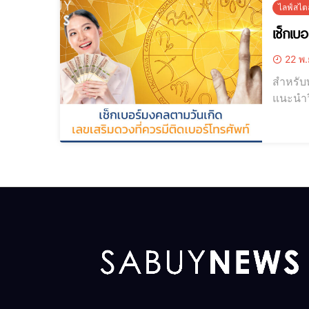
ไลฟ์สไตล
เช็กเบ
22 พ.
สำหรับท
แนะนำวิ
มงคลตามวันเกิด เ
มาก ดัง