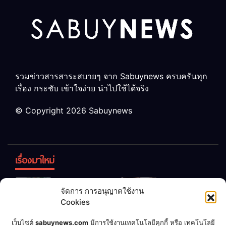
รวมข่าวสารสาระสบายๆ จาก Sabuynews ครบครันทุก
เรื่อง กระชับ เข้าใจง่าย นำไปใช้ได้จริง
© Copyright 2026 Sabuynews
เรื่องมาใหม่
ข้าวบูดอย่า
สลด! เด็ก
จัดการ การอนุญาตใช้งาน
ทิ้ง! เปลี่ยน
หญิง 12 ขวบ
Cookies
เป็น “ปุ๋ย
ถูกพ่อบังคับ
จุลินทรีย์”
แต่งงานกับ
เชื่อพ่อแล้ว
เจ้าของคาร์
เว็บไซต์
sabuynews.com
มีการใช้งานเทคโนโลยีคุกกี้ หรือ เทคโนโลยี