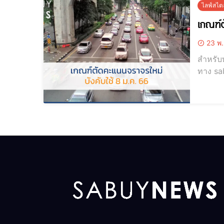
ไลฟ์สไตล
เกณฑ์ต
23 พ.
สำหรับท
ทาง sa
พักใช้ใบขับขี่
ม.ค. 6