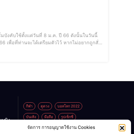
คับใช้ตั้งแต่วันที่ 8 ม.ค. ปี 66 ดังนั้นในวันนี้
่อที่ท่านจะได้เตรียมตัวไว้ หากไม่อยากถูกสั่ง
กีฬา
ดูดวง
บอลโลก 2022
บันเทิง
มือถือ
รูปเซ็กซี่
กหญิง
ูกพ่อ
จัดการ การอนุญาตใช้งาน Cookies
ไลฟ์สไตล์