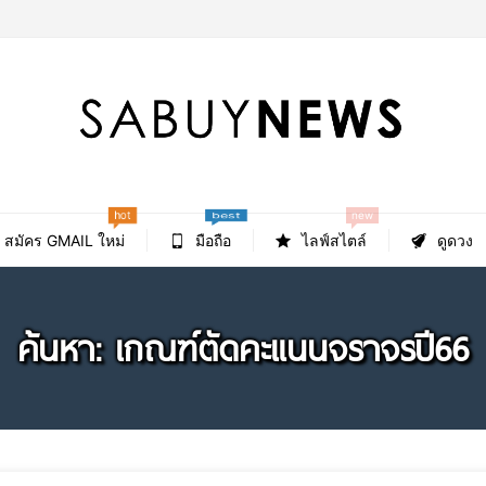
hot
new
best
สมัคร GMAIL ใหม่
มือถือ
ไลฟ์สไตล์
ดูดวง
ค้นหา: เกณฑ์ตัดคะแนนจราจรปี66