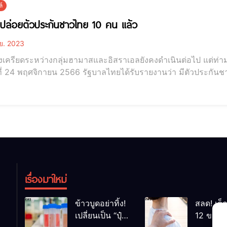
์
ปล่อยตัวประกันชาวไทย 10 คน แล้ว
ย. 2023
เครียดระหว่างกลุ่มฮามาสและอิสราเอลยังคงดำเนินต่อไป แต่ท่ามกลาง
นที่ 24 พฤศจิกายน 2566 รัฐบาลไทยได้รับรายงานว่า มีตัวประกั
นชาวไทย 10 คน แล้ว เมื่อเวลา 20.53 น. วันที่ 24 พฤศจิกายน 2566 นายเศรษฐา ทวีสิน นายก
รีและรัฐมนตรีว่าการกระทรวงการคลัง โพสต์ข้อความผ่านสื่อสั
เรื่องมาใหม่
ข้าวบูดอย่าทิ้ง!
สลด! เด็
เปลี่ยนเป็น “ปุ๋ย
12 ขวบ ถ