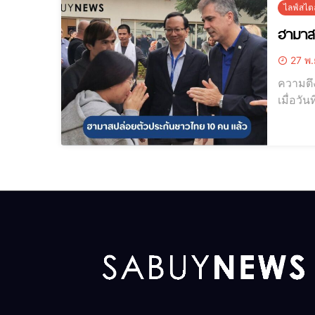
ไลฟ์สไตล
ฮามาส
27 พ.
ความตึง
เมื่อวั
ฮามาสปล่อยตัวประกั
รัฐมนต