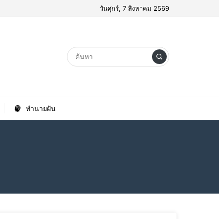
วันศุกร์, 7 สิงหาคม 2569
ทำนายฝัน