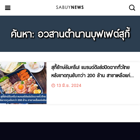
ค้นหา: อวสานตำนานบุฟเฟต์สุกี้
สุกี้ยักษ์ล้มครืน! แบรนด์ดังส่อปิดฉากทั่วไทย
หลังขาดทุนยับกว่า 200 ล้าน สาขาเหลือแค่
หยิบมือ
13 มิ.ย. 2024