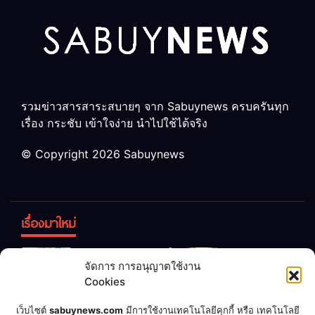
รวมข่าวสารสาระสบายๆ จาก Sabuynews ครบครันทุก
เรื่อง กระชับ เข้าใจง่าย นำไปใช้ได้จริง
© Copyright 2026 Sabuynews
เรื่องมาใหม่
ข้าวบูดอย่า
สลด! เด็ก
จัดการ การอนุญาตใช้งาน
ทิ้ง! เปลี่ยน
หญิง 12 ขวบ
Cookies
เป็น “ปุ๋ย
ถูกพ่อบังคับ
จุลินทรีย์”
แต่งงานกับ
เชื่อพ่อแล้ว
เจ้าของคาร์
เว็บไซต์
sabuynews.com
มีการใช้งานเทคโนโลยีคุกกี้ หรือ เทคโนโลยี