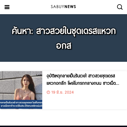
ค้นหา: สาวสวยในชุดเดรสแหวก
อกส
อุบัติเหตุกลายเป็นรันเวย์! สาวสวยชุดเดรส
แหวกอกลึก โผล่โบกรถกลางถนน ชาวเน็ต
ตาค้าง แห่สืบประวัติแทบพลิกแผ่นดิน!
19 มิ.ย. 2024