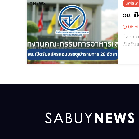
ไลฟ์สไตล
อย. เป
05 พ.
โอกาสม
เปิดรับสมัครสอบบรร
แต่งตั้
2566 โ