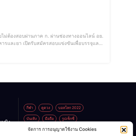
ดยไม่ต้องสอบผ่านภาค ก. ผ่านช่องทางออนไลน์ อย.
 จำนวน 28 อัตรา ตั้งแต่วันที่ 8-28 พฤศจิกายน
ภาคความรู
กีฬา
ดูดวง
บอลโลก 2022
บันเทิง
มือถือ
รูปเซ็กซี่
กหญิง
ูกพ่อ
จัดการ การอนุญาตใช้งาน Cookies
ไลฟ์สไตล์