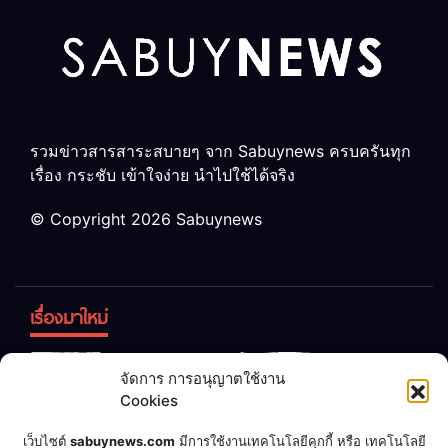
รวมข่าวสารสาระสบายๆ จาก Sabuynews ครบครันทุก
เรื่อง กระชับ เข้าใจง่าย นำไปใช้ได้จริง
© Copyright 2026 Sabuynews
เรื่องมาใหม่
ข้าวบูดอย่า
สลด! เด็ก
จัดการ การอนุญาตใช้งาน
ทิ้ง! เปลี่ยน
หญิง 12 ขวบ
Cookies
เป็น “ปุ๋ย
ถูกพ่อบังคับ
จุลินทรีย์”
แต่งงานกับ
เชื่อพ่อแล้ว
เจ้าของคาร์
เว็บไซต์
sabuynews.com
มีการใช้งานเทคโนโลยีคุกกี้ หรือ เทคโนโลยี