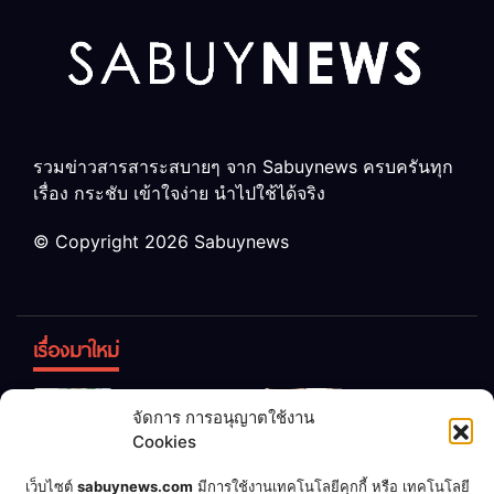
รวมข่าวสารสาระสบายๆ จาก Sabuynews ครบครันทุก
เรื่อง กระชับ เข้าใจง่าย นำไปใช้ได้จริง
© Copyright 2026 Sabuynews
เรื่องมาใหม่
ข้าวบูดอย่า
สลด! เด็ก
จัดการ การอนุญาตใช้งาน
ทิ้ง! เปลี่ยน
หญิง 12 ขวบ
Cookies
เป็น “ปุ๋ย
ถูกพ่อบังคับ
จุลินทรีย์”
แต่งงานกับ
เชื่อพ่อแล้ว
เจ้าของคาร์
เว็บไซต์
sabuynews.com
มีการใช้งานเทคโนโลยีคุกกี้ หรือ เทคโนโลยี