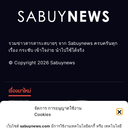
รวมข่าวสารสาระสบายๆ จาก Sabuynews ครบครันทุก
เรื่อง กระชับ เข้าใจง่าย นำไปใช้ได้จริง
© Copyright 2026 Sabuynews
เรื่องมาใหม่
ข้าวบูดอย่า
สลด! เด็ก
จัดการ การอนุญาตใช้งาน
ทิ้ง! เปลี่ยน
หญิง 12 ขวบ
Cookies
เป็น “ปุ๋ย
ถูกพ่อบังคับ
จุลินทรีย์”
แต่งงานกับ
เชื่อพ่อแล้ว
เจ้าของคาร์
เว็บไซต์
sabuynews.com
มีการใช้งานเทคโนโลยีคุกกี้ หรือ เทคโนโลยี