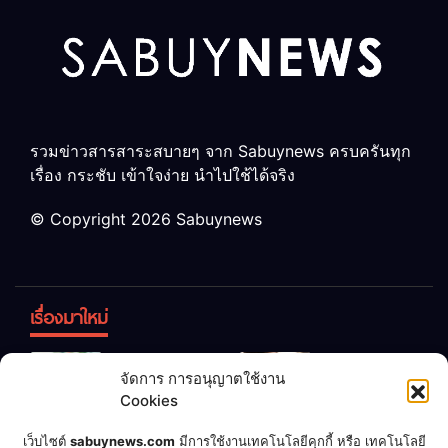
รวมข่าวสารสาระสบายๆ จาก Sabuynews ครบครันทุก
เรื่อง กระชับ เข้าใจง่าย นำไปใช้ได้จริง
© Copyright 2026 Sabuynews
เรื่องมาใหม่
ข้าวบูดอย่า
สลด! เด็ก
จัดการ การอนุญาตใช้งาน
ทิ้ง! เปลี่ยน
หญิง 12 ขวบ
Cookies
เป็น “ปุ๋ย
ถูกพ่อบังคับ
จุลินทรีย์”
แต่งงานกับ
เชื่อพ่อแล้ว
เจ้าของคาร์
เว็บไซต์
sabuynews.com
มีการใช้งานเทคโนโลยีคุกกี้ หรือ เทคโนโลยี