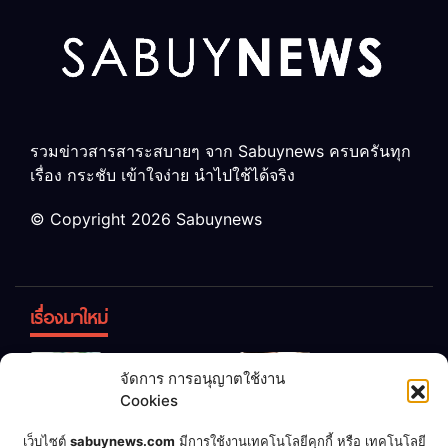
รวมข่าวสารสาระสบายๆ จาก Sabuynews ครบครันทุก
เรื่อง กระชับ เข้าใจง่าย นำไปใช้ได้จริง
© Copyright 2026 Sabuynews
เรื่องมาใหม่
ข้าวบูดอย่า
สลด! เด็ก
จัดการ การอนุญาตใช้งาน
ทิ้ง! เปลี่ยน
หญิง 12 ขวบ
Cookies
เป็น “ปุ๋ย
ถูกพ่อบังคับ
จุลินทรีย์”
แต่งงานกับ
เชื่อพ่อแล้ว
เจ้าของคาร์
เว็บไซต์
sabuynews.com
มีการใช้งานเทคโนโลยีคุกกี้ หรือ เทคโนโลยี