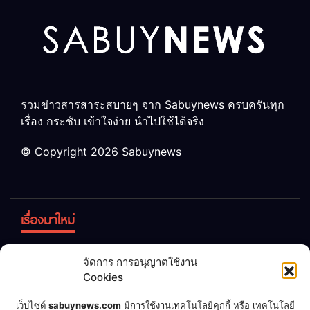
รวมข่าวสารสาระสบายๆ จาก Sabuynews ครบครันทุก
เรื่อง กระชับ เข้าใจง่าย นำไปใช้ได้จริง
© Copyright 2026 Sabuynews
เรื่องมาใหม่
ข้าวบูดอย่า
สลด! เด็ก
จัดการ การอนุญาตใช้งาน
ทิ้ง! เปลี่ยน
หญิง 12 ขวบ
Cookies
เป็น “ปุ๋ย
ถูกพ่อบังคับ
จุลินทรีย์”
แต่งงานกับ
เชื่อพ่อแล้ว
เจ้าของคาร์
เว็บไซต์
sabuynews.com
มีการใช้งานเทคโนโลยีคุกกี้ หรือ เทคโนโลยี