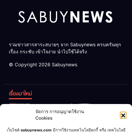
รวมข่าวสารสาระสบายๆ จาก Sabuynews ครบครันทุก
เรื่อง กระชับ เข้าใจง่าย นำไปใช้ได้จริง
© Copyright 2026 Sabuynews
เรื่องมาใหม่
ข้าวบูดอย่า
สลด! เด็ก
จัดการ การอนุญาตใช้งาน
ทิ้ง! เปลี่ยน
หญิง 12 ขวบ
Cookies
เป็น “ปุ๋ย
ถูกพ่อบังคับ
จุลินทรีย์”
แต่งงานกับ
เชื่อพ่อแล้ว
เจ้าของคาร์
เว็บไซต์
sabuynews.com
มีการใช้งานเทคโนโลยีคุกกี้ หรือ เทคโนโลยี